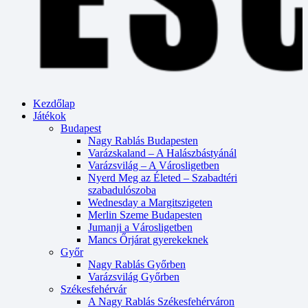
Kezdőlap
Játékok
Budapest
Nagy Rablás Budapesten
Varázskaland – A Halászbástyánál
Varázsvilág – A Városligetben
Nyerd Meg az Életed – Szabadtéri
szabadulószoba
Wednesday a Margitszigeten
Merlin Szeme Budapesten
Jumanji a Városligetben
Mancs Őrjárat gyerekeknek
Győr
Nagy Rablás Győrben
Varázsvilág Győrben
Székesfehérvár
A Nagy Rablás Székesfehérváron