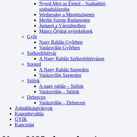
Nyerd Meg az Életed – Szabadtéri
szabadulószoba
Wednesday a Margitszigeten
Merlin Szeme Budapesten
Jumanji a Városligetben
Mancs Őrjárat gyerekeknek
Győr
Nagy Rablás Győrben
Varázsvilág Győrben
Székesfehérvár
A Nagy Rablás Székesfehérváron
Szeged
A Nagy Rablás Szegeden
Varázsvilág Szegeden
Siófok
A nagy rablás – Siófok
Varázsvilág – Siófok
Debrecen
Varázsvilág – Debrecen
Ajándékutalványok
Kuponbeváltás
GYIK
Kapcsolat