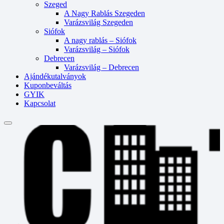
Szeged
A Nagy Rablás Szegeden
Varázsvilág Szegeden
Siófok
A nagy rablás – Siófok
Varázsvilág – Siófok
Debrecen
Varázsvilág – Debrecen
Ajándékutalványok
Kuponbeváltás
GYIK
Kapcsolat