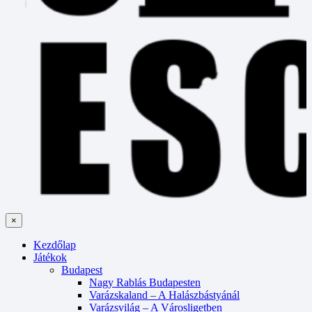
×
Kezdőlap
Játékok
Budapest
Nagy Rablás Budapesten
Varázskaland – A Halászbástyánál
Varázsvilág – A Városligetben