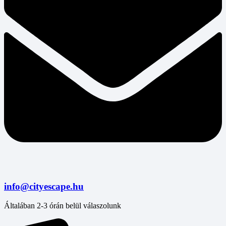
info@cityescape.hu
Általában 2-3 órán belül válaszolunk