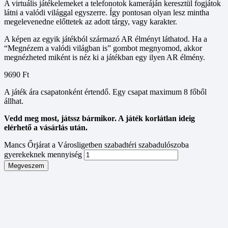
A virtuális játékelemeket a telefonotok kameráján keresztül fogjátok
látni a valódi világgal egyszerre. Így pontosan olyan lesz mintha
megelevenedne előttetek az adott tárgy, vagy karakter.
A képen az egyik játékból származó AR élményt láthatod. Ha a
“Megnézem a valódi világban is” gombot megnyomod, akkor
megnézheted miként is néz ki a játékban egy ilyen AR élmény.
9690
Ft
A játék ára csapatonként értendő. Egy csapat maximum 8 főből
állhat.
Vedd meg most, játssz bármikor. A játék korlátlan ideig
elérhető a vásárlás után.
Mancs Őrjárat a Városligetben szabadtéri szabadulószoba
gyerekeknek mennyiség
Megveszem