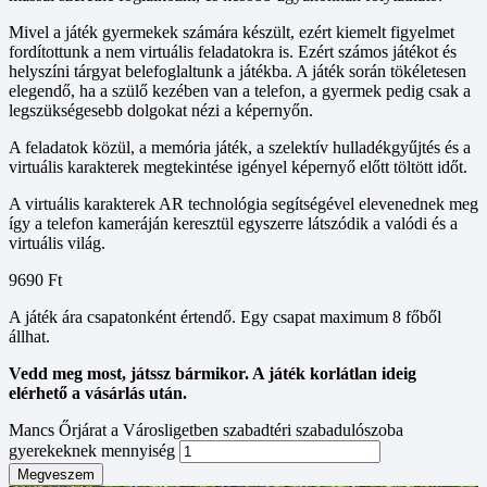
Mivel a játék gyermekek számára készült, ezért kiemelt figyelmet
fordítottunk a nem virtuális feladatokra is. Ezért számos játékot és
helyszíni tárgyat belefoglaltunk a játékba. A játék során tökéletesen
elegendő, ha a szülő kezében van a telefon, a gyermek pedig csak a
legszükségesebb dolgokat nézi a képernyőn.
A feladatok közül, a memória játék, a szelektív hulladékgyűjtés és a
virtuális karakterek megtekintése igényel képernyő előtt töltött időt.
A virtuális karakterek AR technológia segítségével elevenednek meg
így a telefon kameráján keresztül egyszerre látszódik a valódi és a
virtuális világ.
9690
Ft
A játék ára csapatonként értendő. Egy csapat maximum 8 főből
állhat.
Vedd meg most, játssz bármikor. A játék korlátlan ideig
elérhető a vásárlás után.
Mancs Őrjárat a Városligetben szabadtéri szabadulószoba
gyerekeknek mennyiség
Megveszem