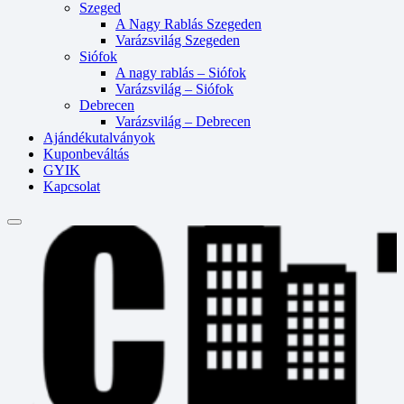
Szeged
A Nagy Rablás Szegeden
Varázsvilág Szegeden
Siófok
A nagy rablás – Siófok
Varázsvilág – Siófok
Debrecen
Varázsvilág – Debrecen
Ajándékutalványok
Kuponbeváltás
GYIK
Kapcsolat