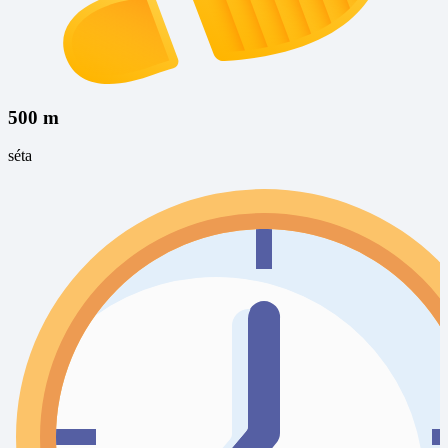
500 m
séta