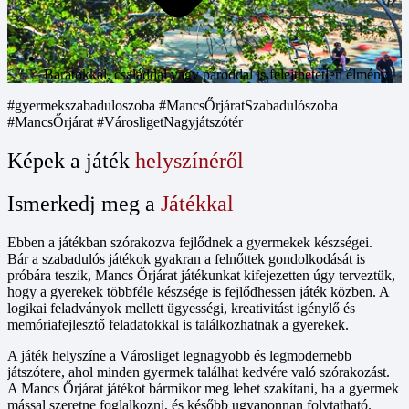
Barátokkal, családdal vagy pároddal is felejthetetlen élmény
#gyermekszabaduloszoba
#MancsŐrjáratSzabadulószoba
#MancsŐrjárat
#VárosligetNagyjátszótér
Képek a játék
helyszínéről
Ismerkedj meg a
Játékkal
Ebben a játékban szórakozva fejlődnek a gyermekek készségei.
Bár a szabadulós játékok gyakran a felnőttek gondolkodását is
próbára teszik, Mancs Őrjárat játékunkat kifejezetten úgy terveztük,
hogy a gyerekek többféle készsége is fejlődhessen játék közben. A
logikai feladványok mellett ügyességi, kreativitást igénylő és
memóriafejlesztő feladatokkal is találkozhatnak a gyerekek.
A játék helyszíne a Városliget legnagyobb és legmodernebb
játszótere, ahol minden gyermek találhat kedvére való szórakozást.
A Mancs Őrjárat játékot bármikor meg lehet szakítani, ha a gyermek
mással szeretne foglalkozni, és később ugyanonnan folytatható.