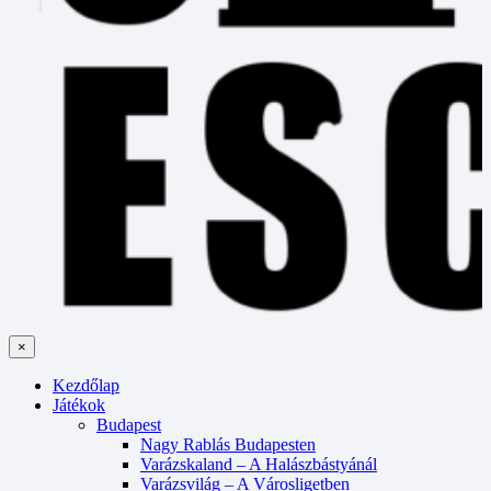
×
Kezdőlap
Játékok
Budapest
Nagy Rablás Budapesten
Varázskaland – A Halászbástyánál
Varázsvilág – A Városligetben