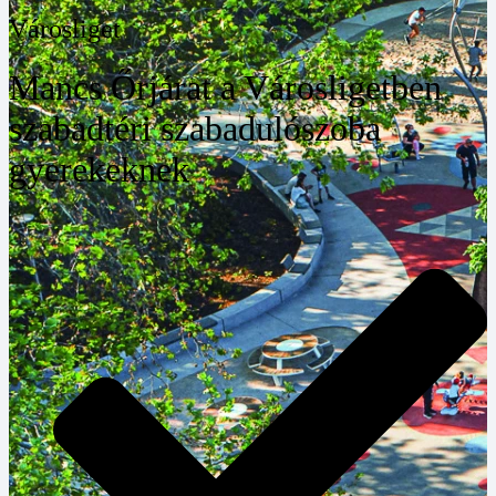
Városliget
Mancs Őrjárat a Városligetben
szabadtéri szabadulószoba
gyerekeknek