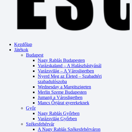
Kezdőlap
Játékok
Budapest
Nagy Rablás Budapesten
Varázskaland – A Halászbástyánál
Varázsvilág – A Városligetben
Nyerd Meg az Életed – Szabadtéri
szabadulószoba
Wednesday a Margitszigeten
Merlin Szeme Budapesten
Jumanji a Városligetben
Mancs Őrjárat gyerekeknek
Győr
Nagy Rablás Győrben
Varázsvilág Győrben
Székesfehérvár
A Nagy Rablás Székesfehérváron