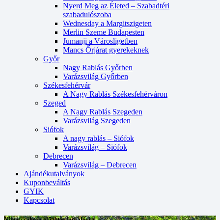
Nyerd Meg az Életed – Szabadtéri
szabadulószoba
Wednesday a Margitszigeten
Merlin Szeme Budapesten
Jumanji a Városligetben
Mancs Őrjárat gyerekeknek
Győr
Nagy Rablás Győrben
Varázsvilág Győrben
Székesfehérvár
A Nagy Rablás Székesfehérváron
Szeged
A Nagy Rablás Szegeden
Varázsvilág Szegeden
Siófok
A nagy rablás – Siófok
Varázsvilág – Siófok
Debrecen
Varázsvilág – Debrecen
Ajándékutalványok
Kuponbeváltás
GYIK
Kapcsolat
Nincs szükség előzetes foglalásra