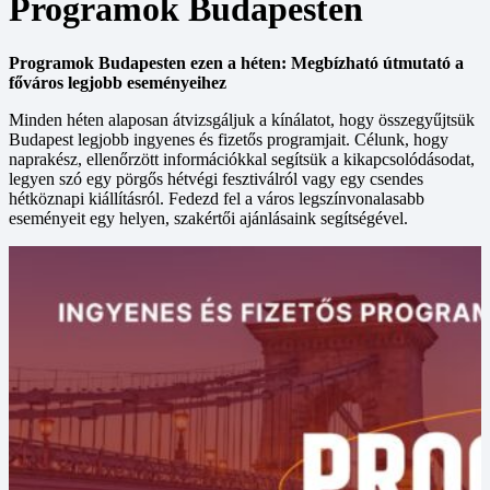
Programok Budapesten
Programok Budapesten ezen a héten: Megbízható útmutató a
főváros legjobb eseményeihez
Minden héten alaposan átvizsgáljuk a kínálatot, hogy összegyűjtsük
Budapest legjobb ingyenes és fizetős programjait. Célunk, hogy
naprakész, ellenőrzött információkkal segítsük a kikapcsolódásodat,
legyen szó egy pörgős hétvégi fesztiválról vagy egy csendes
hétköznapi kiállításról. Fedezd fel a város legszínvonalasabb
eseményeit egy helyen, szakértői ajánlásaink segítségével.