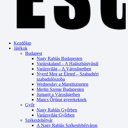
Kezdőlap
Játékok
Budapest
Nagy Rablás Budapesten
Varázskaland – A Halászbástyánál
Varázsvilág – A Városligetben
Nyerd Meg az Életed – Szabadtéri
szabadulószoba
Wednesday a Margitszigeten
Merlin Szeme Budapesten
Jumanji a Városligetben
Mancs Őrjárat gyerekeknek
Győr
Nagy Rablás Győrben
Varázsvilág Győrben
Székesfehérvár
A Nagy Rablás Székesfehérváron