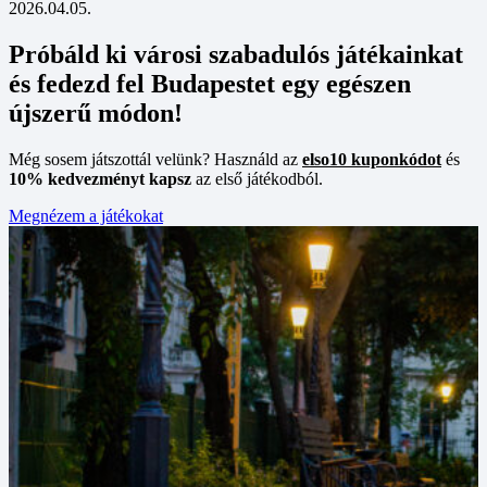
2026.04.05.
Próbáld ki városi szabadulós játékainkat
és fedezd fel Budapestet egy egészen
újszerű módon!
Még sosem játszottál velünk? Használd az
elso10 kuponkódot
és
10% kedvezményt kapsz
az első játékodból.
Megnézem a játékokat