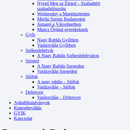
Nyerd Meg az Életed – Szabadtéri
szabadulószoba
Wednesday a Margitszigeten
Merlin Szeme Budapesten
Jumanji a Városligetben
Mancs Őrjárat gyerekeknek
Győr
Nagy Rablás Győrben
Varázsvilág Győrben
Székesfehérvár
A Nagy Rablás Székesfehérváron
Szeged
A Nagy Rablás Szegeden
Varázsvilág Szegeden
Siófok
A nagy rablás – Siófok
Varázsvilág – Siófok
Debrecen
Varázsvilág – Debrecen
Ajándékutalványok
Kuponbeváltás
GYIK
Kapcsolat