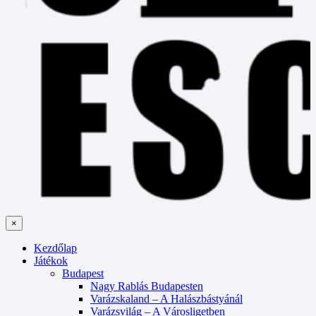
×
Kezdőlap
Játékok
Budapest
Nagy Rablás Budapesten
Varázskaland – A Halászbástyánál
Varázsvilág – A Városligetben