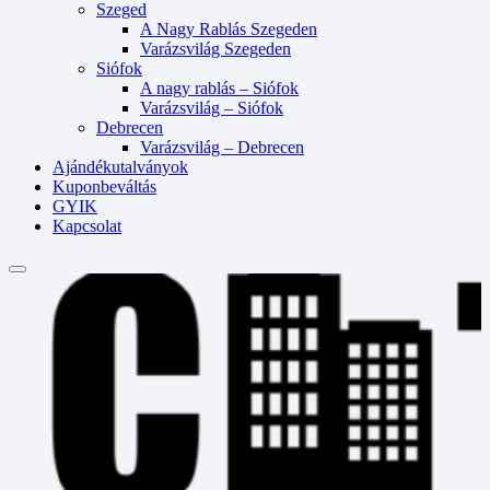
Szeged
A Nagy Rablás Szegeden
Varázsvilág Szegeden
Siófok
A nagy rablás – Siófok
Varázsvilág – Siófok
Debrecen
Varázsvilág – Debrecen
Ajándékutalványok
Kuponbeváltás
GYIK
Kapcsolat